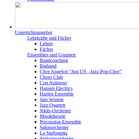
Unterrichtsangebot
Lehrkräfte und Fächer
Lehrer
Fächer
Ensembles und Gruppen
Bandcoaching
Bigband
Chor Angebot "Just US - Jazz-Pop-Chor"
Choro Club
Con Animoso
Hansen Electrics
Harfen Ensemble
Jam Session
Jazz Quartett
Jekits-Orchester
Musiktheorie
Percussion Ensemble
Salonorchester
La Sinfonietta
Sinfonieorchester