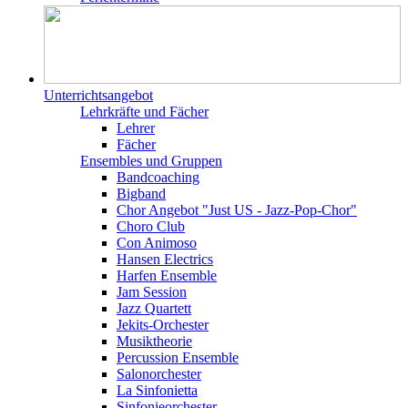
Unterrichtsangebot
Lehrkräfte und Fächer
Lehrer
Fächer
Ensembles und Gruppen
Bandcoaching
Bigband
Chor Angebot "Just US - Jazz-Pop-Chor"
Choro Club
Con Animoso
Hansen Electrics
Harfen Ensemble
Jam Session
Jazz Quartett
Jekits-Orchester
Musiktheorie
Percussion Ensemble
Salonorchester
La Sinfonietta
Sinfonieorchester