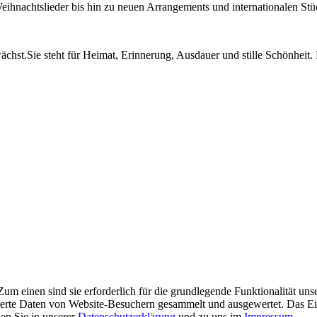
Weihnachtslieder bis hin zu neuen Arrangements und internationalen Stü
chst.Sie steht für Heimat, Erinnerung, Ausdauer und stille Schönheit. 
m einen sind sie erforderlich für die grundlegende Funktionalität uns
ierte Daten von Website-Besuchern gesammelt und ausgewertet. Das Ei
en Sie in unserer
Datenschutzerklärung
und zu uns im
Impressum
.