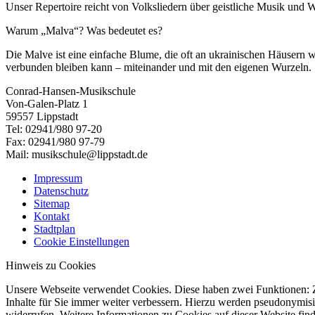
Unser Repertoire reicht von Volksliedern über geistliche Musik und 
Warum „Malva“? Was bedeutet es?
Die Malve ist eine einfache Blume, die oft an ukrainischen Häusern wä
verbunden bleiben kann – miteinander und mit den eigenen Wurzeln.
Conrad-Hansen-Musikschule
Von-Galen-Platz 1
59557 Lippstadt
Tel: 02941/980 97-20
Fax: 02941/980 97-79
Mail: musikschule@lippstadt.de
Impressum
Datenschutz
Sitemap
Kontakt
Stadtplan
Cookie Einstellungen
Hinweis zu Cookies
Unsere Webseite verwendet Cookies. Diese haben zwei Funktionen: Zu
Inhalte für Sie immer weiter verbessern. Hierzu werden pseudonymis
widerrufen. Weitere Informationen zu Cookies auf dieser Website find