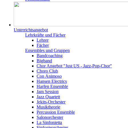
Unterrichtsangebot
Lehrkräfte und Fächer
Lehrer
Fächer
Ensembles und Gruppen
Bandcoaching
Bigband
Chor Angebot "Just US - Jazz-Pop-Chor"
Choro Club
Con Animoso
Hansen Electrics
Harfen Ensemble
Jam Session
Jazz Quartett
Jekits-Orchester
Musiktheorie
Percussion Ensemble
Salonorchester
La Sinfonietta
Sinfonieorchester