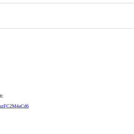
t:
VKazFC2M4aCd6