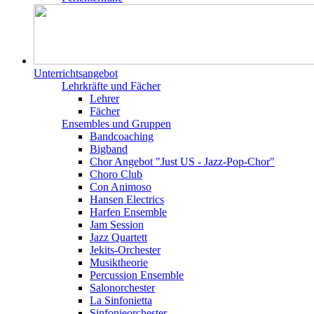
Unterrichtsangebot
Lehrkräfte und Fächer
Lehrer
Fächer
Ensembles und Gruppen
Bandcoaching
Bigband
Chor Angebot "Just US - Jazz-Pop-Chor"
Choro Club
Con Animoso
Hansen Electrics
Harfen Ensemble
Jam Session
Jazz Quartett
Jekits-Orchester
Musiktheorie
Percussion Ensemble
Salonorchester
La Sinfonietta
Sinfonieorchester