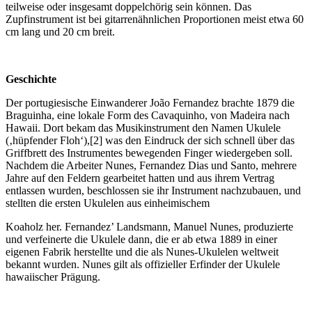
teilweise oder insgesamt doppelchörig sein können. Das
Zupfinstrument ist bei gitarrenähnlichen Proportionen meist etwa 60
cm lang und 20 cm breit.
Geschichte
Der portugiesische Einwanderer João Fernandez brachte 1879 die
Braguinha, eine lokale Form des Cavaquinho, von Madeira nach
Hawaii. Dort bekam das Musikinstrument den Namen Ukulele
(‚hüpfender Floh‘),[2] was den Eindruck der sich schnell über das
Griffbrett des Instrumentes bewegenden Finger wiedergeben soll.
Nachdem die Arbeiter Nunes, Fernandez Dias und Santo, mehrere
Jahre auf den Feldern gearbeitet hatten und aus ihrem Vertrag
entlassen wurden, beschlossen sie ihr Instrument nachzubauen, und
stellten die ersten Ukulelen aus einheimischem
Koaholz her. Fernandez’ Landsmann, Manuel Nunes, produzierte
und verfeinerte die Ukulele dann, die er ab etwa 1889 in einer
eigenen Fabrik herstellte und die als Nunes-Ukulelen weltweit
bekannt wurden. Nunes gilt als offizieller Erfinder der Ukulele
hawaiischer Prägung.