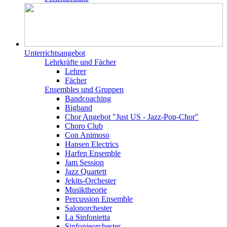
Unterrichtsangebot
Lehrkräfte und Fächer
Lehrer
Fächer
Ensembles und Gruppen
Bandcoaching
Bigband
Chor Angebot "Just US - Jazz-Pop-Chor"
Choro Club
Con Animoso
Hansen Electrics
Harfen Ensemble
Jam Session
Jazz Quartett
Jekits-Orchester
Musiktheorie
Percussion Ensemble
Salonorchester
La Sinfonietta
Sinfonieorchester