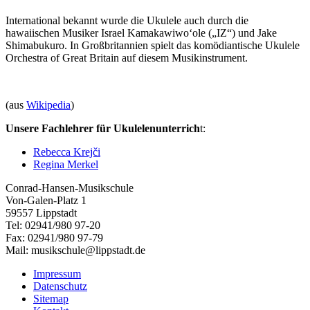
International bekannt wurde die Ukulele auch durch die
hawaiischen Musiker Israel Kamakawiwoʻole („IZ“) und Jake
Shimabukuro. In Großbritannien spielt das komödiantische Ukulele
Orchestra of Great Britain auf diesem Musikinstrument.
(aus
Wikipedia
)
Unsere Fachlehrer für Ukulelenunterrich
t:
Rebecca Krejči
Regina Merkel
Conrad-Hansen-Musikschule
Von-Galen-Platz 1
59557 Lippstadt
Tel: 02941/980 97-20
Fax: 02941/980 97-79
Mail: musikschule@lippstadt.de
Impressum
Datenschutz
Sitemap