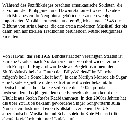
Während des Pazifikkrieges brachten amerikanische Soldaten, die
zuvor auf den Philippinen und Hawaii stationiert waren, Ukulelen
nach Melanesien. In Neuguinea gehörten sie zu den wenigen
importierten Musikinstrumenten und ermöglichten nach 1945 die
Bildung von string bands, die den ersten modernen Musikstil der bis
dahin rein auf lokalen Traditionen beruhenden Musik Neuguineas
kreierten.
Von Hawaii, das seit 1959 Bundesstaat der Vereinigten Staaten ist,
kam die Ukulele nach Nordamerika und von dort wieder zurück
nach Europa. In England wurde sie als Begleitinstrument der
Skiffle-Musik beliebt. Durch den Billy-Wilder-Film Manche
mögen’s heiß (‚Some like it hot‘), in dem Marilyn Monroe als Sugar
eine Ukulele spielt, wurde das Instrument weiter bekannt. In
Deutschland ist die Ukulele seit Ende der 1990er populär.
Insbesondere das jüngere deutsche Fernsehpublikum kennt die
Ukulele aus Stefan Raabs Raabigrammen. In den 2000er Jahren hat
die über YouTube bekannt gewordene Singer-Songwriterin Julia
Nunes dem Instrument einen Kultstatus verliehen. Die US-
amerikanische Musikerin und Schauspielerin Kate Micucci tritt
ebenfalls vielfach mit ihrer Ukulele auf.