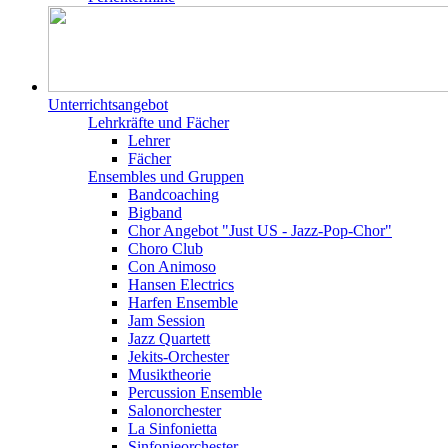
Unterrichtsangebot
Lehrkräfte und Fächer
Lehrer
Fächer
Ensembles und Gruppen
Bandcoaching
Bigband
Chor Angebot "Just US - Jazz-Pop-Chor"
Choro Club
Con Animoso
Hansen Electrics
Harfen Ensemble
Jam Session
Jazz Quartett
Jekits-Orchester
Musiktheorie
Percussion Ensemble
Salonorchester
La Sinfonietta
Sinfonieorchester