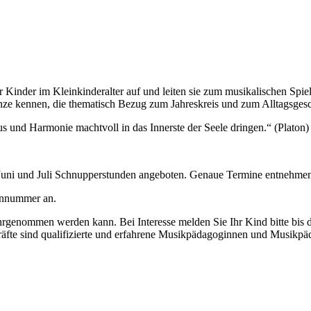
r Kinder im Kleinkinderalter auf und leiten sie zum musikalischen Spi
änze kennen, die thematisch Bezug zum Jahreskreis und zum Alltagsge
s und Harmonie machtvoll in das Innerste der Seele dringen.“ (Platon)
uni und Juli Schnupperstunden angeboten. Genaue Termine entnehmen S
onnummer an.
ahrgenommen werden kann. Bei Interesse melden Sie Ihr Kind bitte bis
räfte sind qualifizierte und erfahrene Musikpädagoginnen und Musikpä